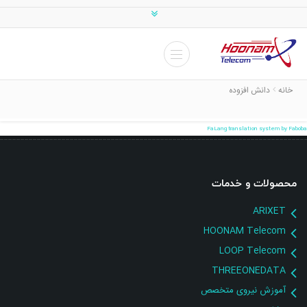
خانه
دانش افزوده
FaLang translation system by Faboba
محصولات و خدمات
ARIXET
HOONAM Telecom
LOOP Telecom
THREEONEDATA
آموزش نیروی متخصص