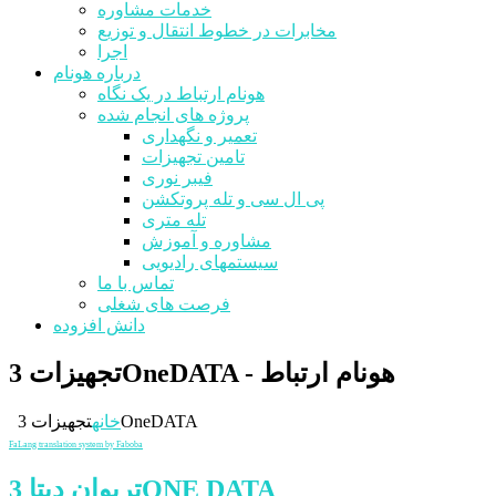
خدمات مشاوره
مخابرات در خطوط انتقال و توزیع
اجرا
درباره هونام
هونام ارتباط در یک نگاه
پروژه های انجام شده
تعمیر و نگهداری
تامین تجهیزات
فیبر نوری
پی ال سی و تله پروتکشن
تله متری
مشاوره و آموزش
سیستمهای رادیویی
تماس با ما
فرصت های شغلی
دانش افزوده
تجهیزات 3OneDATA - هونام ارتباط
تجهیزات 3OneDATA
خانه
FaLang translation system by Faboba
تریوان دیتا 3ONE DATA