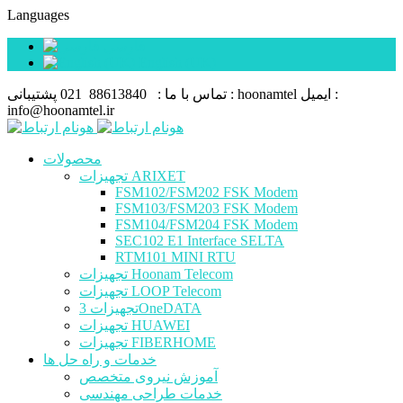
Languages
فارسی
English (UK)
ایمیل :
hoonamtel
پشتیبانی :
تماس با ما :
88613840 021
info@hoonamtel.ir
محصولات
تجهیزات ARIXET
FSM102/FSM202 FSK Modem
FSM103/FSM203 FSK Modem
FSM104/FSM204 FSK Modem
SEC102 E1 Interface SELTA
RTM101 MINI RTU
تجهیزات Hoonam Telecom
تجهیزات LOOP Telecom
تجهیزات 3OneDATA
تجهیزات HUAWEI
تجهیزات FIBERHOME
خدمات و راه حل ها
آموزش نیروی متخصص
خدمات طراحی مهندسی