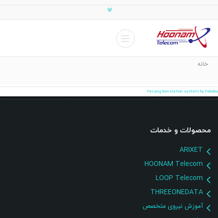
خانه
FaLang translation system by Faboba
محصولات و خدمات
ARIXET
HOONAM Telecom
LOOP Telecom
THREEONEDATA
آموزش نیروی متخصص