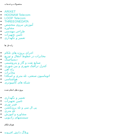
محصولات و خدمات
ARIXET
HOONAM Telecom
LOOP Telecom
THREEONEDATA
آموزش نیروی متخصص
مشاوره
طراحی مهندسی
تامین تجهیزات
تعمیر و نگهداری
راه حل ها
اجرای پروژه های تلکام
مخابرات در خطوط انتقال و توزیع
دیسپاچینگ
صنایع نفت و گاز و پتروشیمی
کنترل ترافیک شهری و بین شهری
راه آهن
مخابرات
اتوماسیون صنعتی، تله متری و اسکادا
هواشناسی
شبکه های کامپیوتری
پروژه های انجام شده
تعمیر و نگهداری
تامین تجهیزات
فیبر نوری
پی ال سی و تله پروتکشن
تله متری
مشاوره و آموزش
سیستمهای رادیویی
هونام تلکام
وبلاگ دانش افزوده