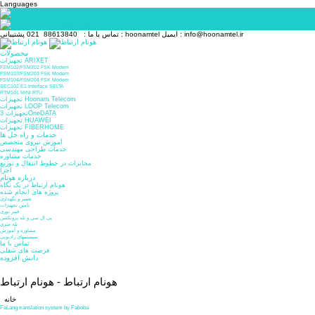
Languages
فارسی
English (UK)
info@hoonamtel.ir
ایمیل :
hoonamtel
پشتیبانی :
تماس با ما :
88613840 021
محصولات
تجهیزات ARIXET
FSM102/FSM202 FSK Modem
FSM103/FSM203 FSK Modem
FSM104/FSM204 FSK Modem
SEC102 E1 Interface SELTA
RTM101 MINI RTU
تجهیزات Hoonam Telecom
تجهیزات LOOP Telecom
تجهیزات 3OneDATA
تجهیزات HUAWEI
تجهیزات FIBERHOME
خدمات و راه حل ها
آموزش نیروی متخصص
خدمات طراحی مهندسی
خدمات مشاوره
مخابرات در خطوط انتقال و توزیع
اجرا
درباره هونام
هونام ارتباط در یک نگاه
پروژه های انجام شده
تعمیر و نگهداری
تامین تجهیزات
فیبر نوری
پی ال سی و تله پروتکشن
تله متری
مشاوره و آموزش
سیستمهای رادیویی
تماس با ما
فرصت های شغلی
دانش افزوده
هونام ارتباط - هونام ارتباط
خانه
FaLang translation system by Faboba